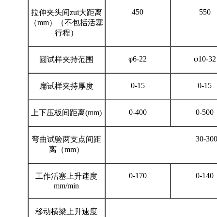
450
550
拉伸夹头间zui大距离
（mm）（不包括活塞
行程）
φ6-22
φ10-32
圆试样夹持范围
0-15
0-15
扁试样夹持厚度
0-400
0-500
上下压板间距离(mm)
30-30
弯曲试验两支点间距
离（mm）
0-170
0-140
工作活塞上升速度
mm/min
移动横梁上升速度