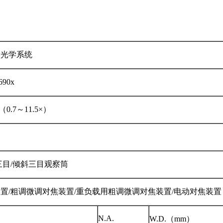
略光学系统
690x
（0.7～11.5×）
三目/倾斜三目观察筒
置/粗调微调对焦装置/重负载用粗调微调对焦装置/电动对焦装置
N.A.
W.D.（mm）