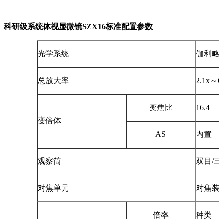
科研级系统体视显微镜SZX16标准配置参数
光学系统
伽利
总放大率
2.1x～
变焦比
16.4 
变倍体
AS
内置
观察筒
双目/
对焦单元
对焦装
倍率
种类